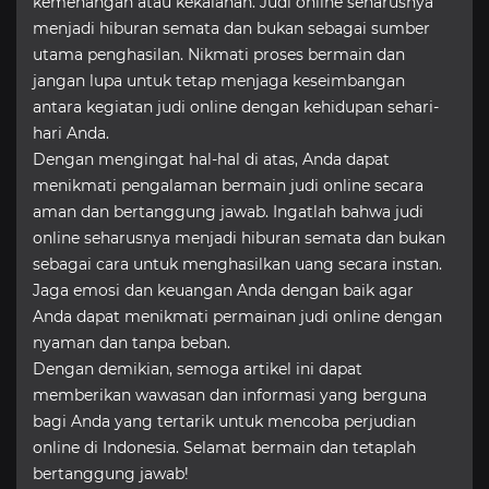
kemenangan atau kekalahan. Judi online seharusnya
menjadi hiburan semata dan bukan sebagai sumber
utama penghasilan. Nikmati proses bermain dan
jangan lupa untuk tetap menjaga keseimbangan
antara kegiatan judi online dengan kehidupan sehari-
hari Anda.
Dengan mengingat hal-hal di atas, Anda dapat
menikmati pengalaman bermain judi online secara
aman dan bertanggung jawab. Ingatlah bahwa judi
online seharusnya menjadi hiburan semata dan bukan
sebagai cara untuk menghasilkan uang secara instan.
Jaga emosi dan keuangan Anda dengan baik agar
Anda dapat menikmati permainan judi online dengan
nyaman dan tanpa beban.
Dengan demikian, semoga artikel ini dapat
memberikan wawasan dan informasi yang berguna
bagi Anda yang tertarik untuk mencoba perjudian
online di Indonesia. Selamat bermain dan tetaplah
bertanggung jawab!