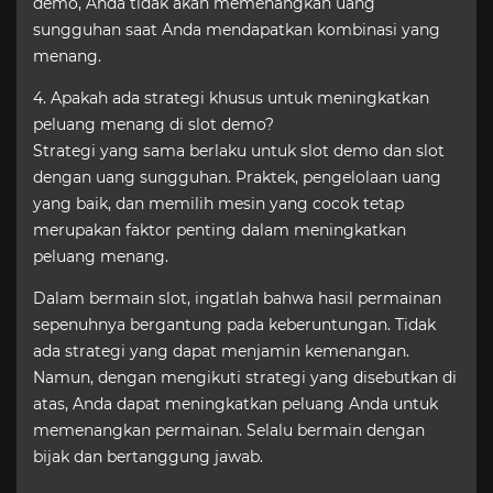
demo, Anda tidak akan memenangkan uang
sungguhan saat Anda mendapatkan kombinasi yang
menang.
4. Apakah ada strategi khusus untuk meningkatkan
peluang menang di slot demo?
Strategi yang sama berlaku untuk slot demo dan slot
dengan uang sungguhan. Praktek, pengelolaan uang
yang baik, dan memilih mesin yang cocok tetap
merupakan faktor penting dalam meningkatkan
peluang menang.
Dalam bermain slot, ingatlah bahwa hasil permainan
sepenuhnya bergantung pada keberuntungan. Tidak
ada strategi yang dapat menjamin kemenangan.
Namun, dengan mengikuti strategi yang disebutkan di
atas, Anda dapat meningkatkan peluang Anda untuk
memenangkan permainan. Selalu bermain dengan
bijak dan bertanggung jawab.