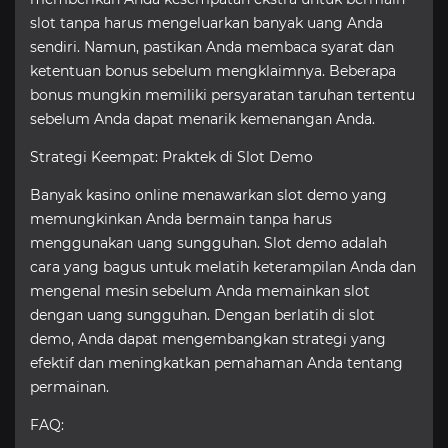
slot tanpa harus mengeluarkan banyak uang Anda
sendiri. Namun, pastikan Anda membaca syarat dan
ketentuan bonus sebelum mengklaimnya. Beberapa
bonus mungkin memiliki persyaratan taruhan tertentu
sebelum Anda dapat menarik kemenangan Anda.
Strategi Keempat: Praktek di Slot Demo
Banyak kasino online menawarkan slot demo yang
memungkinkan Anda bermain tanpa harus
menggunakan uang sungguhan. Slot demo adalah
cara yang bagus untuk melatih keterampilan Anda dan
mengenal mesin sebelum Anda memainkan slot
dengan uang sungguhan. Dengan berlatih di slot
demo, Anda dapat mengembangkan strategi yang
efektif dan meningkatkan pemahaman Anda tentang
permainan.
FAQ: