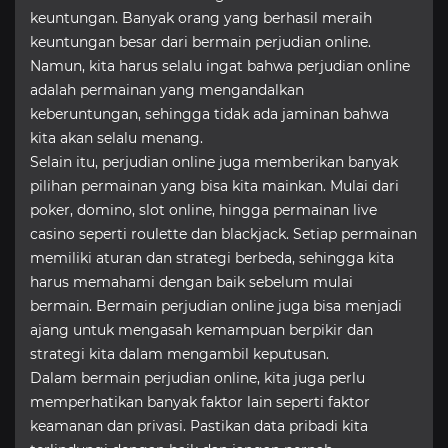
keuntungan. Banyak orang yang berhasil meraih
keuntungan besar dari bermain perjudian online.
Namun, kita harus selalu ingat bahwa perjudian online
adalah permainan yang mengandalkan
keberuntungan, sehingga tidak ada jaminan bahwa
kita akan selalu menang.
Selain itu, perjudian online juga memberikan banyak
pilihan permainan yang bisa kita mainkan. Mulai dari
poker, domino, slot online, hingga permainan live
casino seperti roulette dan blackjack. Setiap permainan
memiliki aturan dan strategi berbeda, sehingga kita
harus memahami dengan baik sebelum mulai
bermain. Bermain perjudian online juga bisa menjadi
ajang untuk mengasah kemampuan berpikir dan
strategi kita dalam mengambil keputusan.
Dalam bermain perjudian online, kita juga perlu
memperhatikan banyak faktor lain seperti faktor
keamanan dan privasi. Pastikan data pribadi kita