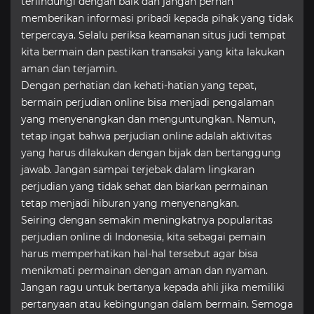
terlindungi dengan baik dan jangan pernah
memberikan informasi pribadi kepada pihak yang tidak
terpercaya. Selalu periksa keamanan situs judi tempat
kita bermain dan pastikan transaksi yang kita lakukan
aman dan terjamin.
Dengan perhatian dan kehati-hatian yang tepat,
bermain perjudian online bisa menjadi pengalaman
yang menyenangkan dan menguntungkan. Namun,
tetap ingat bahwa perjudian online adalah aktivitas
yang harus dilakukan dengan bijak dan bertanggung
jawab. Jangan sampai terjebak dalam lingkaran
perjudian yang tidak sehat dan biarkan permainan
tetap menjadi hiburan yang menyenangkan.
Seiring dengan semakin meningkatnya popularitas
perjudian online di Indonesia, kita sebagai pemain
harus memperhatikan hal-hal tersebut agar bisa
menikmati permainan dengan aman dan nyaman.
Jangan ragu untuk bertanya kepada ahli jika memiliki
pertanyaan atau kebingungan dalam bermain. Semoga