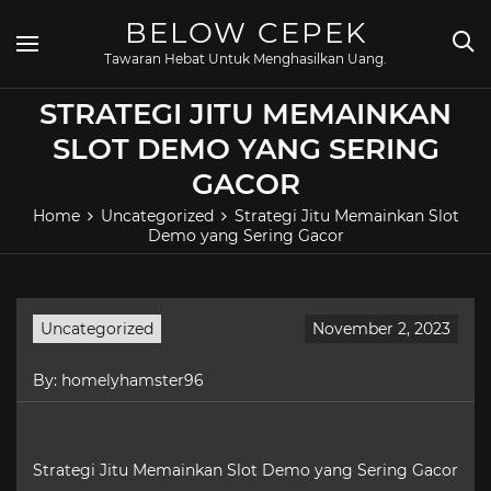
Skip
BELOW CEPEK
to
content
Tawaran Hebat Untuk Menghasilkan Uang.
STRATEGI JITU MEMAINKAN
SLOT DEMO YANG SERING
GACOR
Home
Uncategorized
Strategi Jitu Memainkan Slot
Demo yang Sering Gacor
Uncategorized
November 2, 2023
By:
homelyhamster96
Strategi Jitu Memainkan Slot Demo yang Sering Gacor