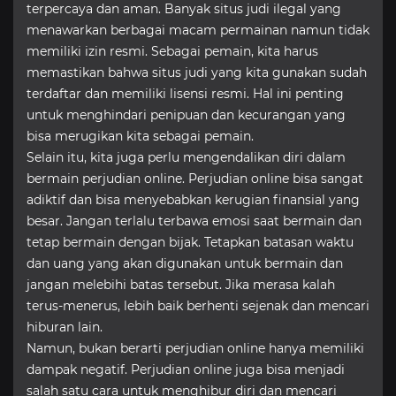
terpercaya dan aman. Banyak situs judi ilegal yang
menawarkan berbagai macam permainan namun tidak
memiliki izin resmi. Sebagai pemain, kita harus
memastikan bahwa situs judi yang kita gunakan sudah
terdaftar dan memiliki lisensi resmi. Hal ini penting
untuk menghindari penipuan dan kecurangan yang
bisa merugikan kita sebagai pemain.
Selain itu, kita juga perlu mengendalikan diri dalam
bermain perjudian online. Perjudian online bisa sangat
adiktif dan bisa menyebabkan kerugian finansial yang
besar. Jangan terlalu terbawa emosi saat bermain dan
tetap bermain dengan bijak. Tetapkan batasan waktu
dan uang yang akan digunakan untuk bermain dan
jangan melebihi batas tersebut. Jika merasa kalah
terus-menerus, lebih baik berhenti sejenak dan mencari
hiburan lain.
Namun, bukan berarti perjudian online hanya memiliki
dampak negatif. Perjudian online juga bisa menjadi
salah satu cara untuk menghibur diri dan mencari