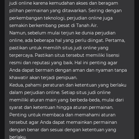
judi online karena kemudahan akses dan beragam
pilihan permainan yang ditawarkan. Seiring dengan
perkembangan teknologi, perjudian online juga
semakin berkembang pesat di Tanah Air.
Namun, sebelum mulai terjun ke dunia perjudian
online, ada beberapa hal yang perlu diingat. Pertama,
pastikan untuk memilih situs judi online yang
terpercaya. Pastikan situs tersebut memiliki lisensi
resmi dan reputasi yang baik. Hal ini penting agar
Anda dapat bermain dengan aman dan nyaman tanpa
khawatir akan terjadi penipuan.
Kedua, pahami peraturan dan ketentuan yang berlaku
dalam perjudian online. Setiap situs judi online
memiliki aturan main yang berbeda-beda, mulai dari
syarat dan ketentuan hingga aturan permainan.
Penting untuk membaca dan memahami aturan
tersebut agar Anda dapat memainkan permainan
dengan benar dan sesuai dengan ketentuan yang
berlaku.