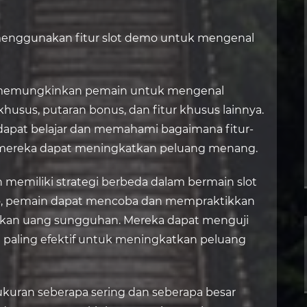
enggunakan fitur slot demo untuk mengenal
mo memungkinkan pemain untuk mengenal
khusus, putaran bonus, dan fitur khusus lainnya.
apat belajar dan memahami bagaimana fitur-
a mereka dapat meningkatkan peluang menang.
n memiliki strategi berbeda dalam bermain slot
o, pemain dapat mencoba dan mempraktikkan
arkan uang sungguhan. Mereka dapat menguji
g paling efektif untuk meningkatkan peluang
ah ukuran seberapa sering dan seberapa besar