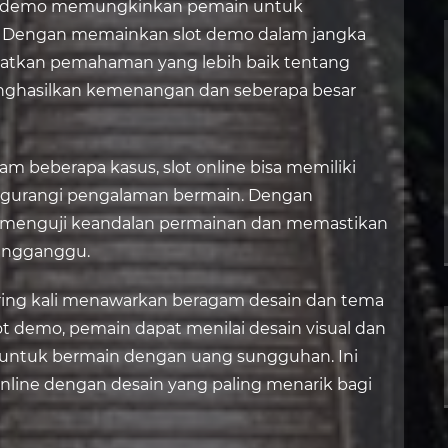
ot demo memungkinkan pemain untuk
ntu. Dengan memainkan slot demo dalam jangka
atkan pemahaman yang lebih baik tentang
nghasilkan kemenangan dan seberapa besar
am beberapa kasus, slot online bisa memiliki
ngurangi pengalaman bermain. Dengan
 menguji keandalan permainan dan memastikan
mengganggu.
 sering kali menawarkan beragam desain dan tema
 demo, pemain dapat menilai desain visual dan
ntuk bermain dengan uang sungguhan. Ini
line dengan desain yang paling menarik bagi