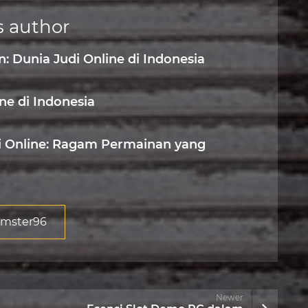
s author
 Dunia Judi Online di Indonesia
ne di Indonesia
i Online: Ragam Permainan yang
amster96
Newer