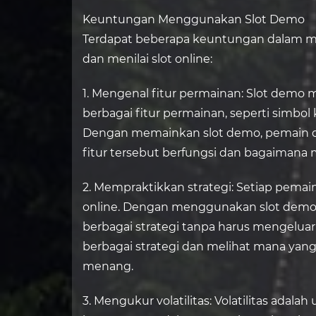
Keuntungan Menggunakan Slot Demo
Terdapat beberapa keuntungan dalam m
dan menilai slot online:
1. Mengenal fitur permainan: Slot de
berbagai fitur permainan, seperti simbol 
Dengan memainkan slot demo, pemain d
fitur tersebut berfungsi dan bagaiman
2. Mempraktikkan strategi: Setiap pemai
online. Dengan menggunakan slot dem
berbagai strategi tanpa harus mengelu
berbagai strategi dan melihat mana yan
menang.
3. Mengukur volatilitas: Volatilitas adal