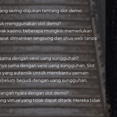
yang sering diajukan tentang slot demo:
ntuk menggunakan slot demo?
unak kasino, beberapa mungkin memerlukan
apat dimainkan langsung dari situs web tanpa
mo sama dengan versi uang sungguhan?
anya sama dengan versi uang sungguhan. Slot
 yang autentik untuk membantu pemain
ebelum berjudi dengan uang sungguhan.
nangan nyata dengan slot demo?
 virtual yang tidak dapat ditarik. Mereka tidak