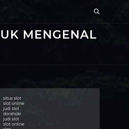
NTUK MENGENAL
situs slot
slot online
judi slot
dorahoki
judi slot
slot online