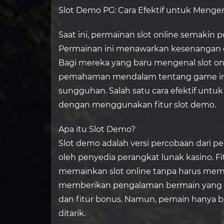
Slot Demo PG: Cara Efektif untuk Mengen
Saat ini, permainan slot online semakin p
Permainan ini menawarkan kesenangan
Bagi mereka yang baru mengenal slot on
pemahaman mendalam tentang game ini
sungguhan. Salah satu cara efektif untuk
dengan menggunakan fitur slot demo.
Apa itu Slot Demo?
Slot demo adalah versi percobaan dari pe
oleh penyedia perangkat lunak kasino. 
memainkan slot online tanpa harus me
memberikan pengalaman bermain yang sama
dan fitur bonus. Namun, pemain hanya b
ditarik.