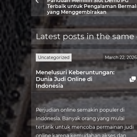
Panduan Memilih Slot Demo PG
Terbaik untuk Pengalaman Bermai
yang Menggembirakan
Latest posts in the same
Uncategorized
March 22, 2026
Menelusuri Keberuntungan:
Dunia Judi Online di
Indonesia
Perjudian online semakin populer di
Indonesia. Banyak orang yang mulai
tertarik untuk mencoba permainan judi
online karena kemudahan akses dan