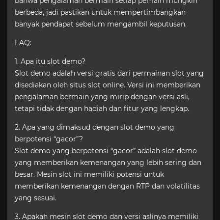
bahwa pengalaman bermain setiap pemain mungkin
berbeda, jadi pastikan untuk mempertimbangkan
banyak pendapat sebelum mengambil keputusan.
FAQ:
1. Apa itu slot demo?
Slot demo adalah versi gratis dari permainan slot yang
disediakan oleh situs slot online. Versi ini memberikan
pengalaman bermain yang mirip dengan versi asli,
tetapi tidak dengan hadiah dan fitur yang lengkap.
2. Apa yang dimaksud dengan slot demo yang
berpotensi “gacor”?
Slot demo yang berpotensi “gacor” adalah slot demo
yang memberikan kemenangan yang lebih sering dan
besar. Mesin slot ini memiliki potensi untuk
memberikan kemenangan dengan RTP dan volatilitas
yang sesuai.
3. Apakah mesin slot demo dan versi aslinya memiliki