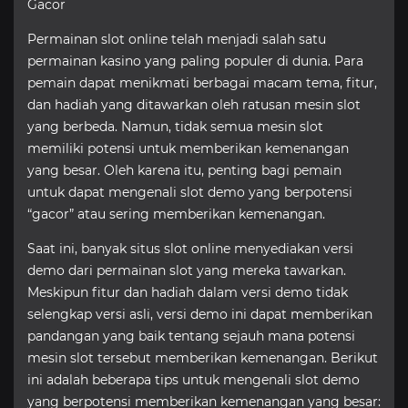
Gacor
Permainan slot online telah menjadi salah satu
permainan kasino yang paling populer di dunia. Para
pemain dapat menikmati berbagai macam tema, fitur,
dan hadiah yang ditawarkan oleh ratusan mesin slot
yang berbeda. Namun, tidak semua mesin slot
memiliki potensi untuk memberikan kemenangan
yang besar. Oleh karena itu, penting bagi pemain
untuk dapat mengenali slot demo yang berpotensi
“gacor” atau sering memberikan kemenangan.
Saat ini, banyak situs slot online menyediakan versi
demo dari permainan slot yang mereka tawarkan.
Meskipun fitur dan hadiah dalam versi demo tidak
selengkap versi asli, versi demo ini dapat memberikan
pandangan yang baik tentang sejauh mana potensi
mesin slot tersebut memberikan kemenangan. Berikut
ini adalah beberapa tips untuk mengenali slot demo
yang berpotensi memberikan kemenangan yang besar: