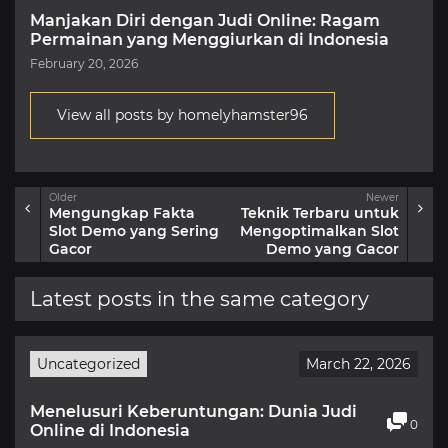
Manjakan Diri dengan Judi Online: Ragam
Permainan yang Menggiurkan di Indonesia
February 20, 2026
View all posts by homelyhamster96
Older
Newer
Mengungkap Fakta
Teknik Terbaru untuk
Slot Demo yang Sering
Mengoptimalkan Slot
Gacor
Demo yang Gacor
Latest posts in the same category
Uncategorized
March 22, 2026
Menelusuri Keberuntungan: Dunia Judi
0
Online di Indonesia