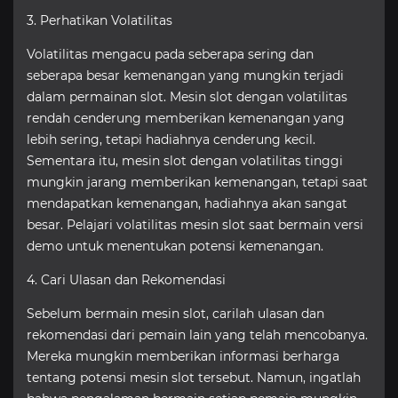
3. Perhatikan Volatilitas
Volatilitas mengacu pada seberapa sering dan
seberapa besar kemenangan yang mungkin terjadi
dalam permainan slot. Mesin slot dengan volatilitas
rendah cenderung memberikan kemenangan yang
lebih sering, tetapi hadiahnya cenderung kecil.
Sementara itu, mesin slot dengan volatilitas tinggi
mungkin jarang memberikan kemenangan, tetapi saat
mendapatkan kemenangan, hadiahnya akan sangat
besar. Pelajari volatilitas mesin slot saat bermain versi
demo untuk menentukan potensi kemenangan.
4. Cari Ulasan dan Rekomendasi
Sebelum bermain mesin slot, carilah ulasan dan
rekomendasi dari pemain lain yang telah mencobanya.
Mereka mungkin memberikan informasi berharga
tentang potensi mesin slot tersebut. Namun, ingatlah