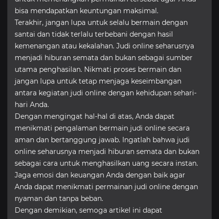
bisa mendapatkan keuntungan maksimal.
Terakhir, jangan lupa untuk selalu bermain dengan
santai dan tidak terlalu terbebani dengan hasil
kemenangan atau kekalahan. Judi online seharusnya
menjadi hiburan semata dan bukan sebagai sumber
utama penghasilan. Nikmati proses bermain dan
jangan lupa untuk tetap menjaga keseimbangan
antara kegiatan judi online dengan kehidupan sehari-
hari Anda.
Dengan mengingat hal-hal di atas, Anda dapat
menikmati pengalaman bermain judi online secara
aman dan bertanggung jawab. Ingatlah bahwa judi
online seharusnya menjadi hiburan semata dan bukan
sebagai cara untuk menghasilkan uang secara instan.
Jaga emosi dan keuangan Anda dengan baik agar
Anda dapat menikmati permainan judi online dengan
nyaman dan tanpa beban.
Dengan demikian, semoga artikel ini dapat