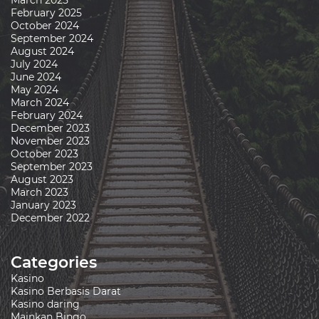
March 2025
February 2025
October 2024
September 2024
August 2024
July 2024
June 2024
May 2024
March 2024
February 2024
December 2023
November 2023
October 2023
September 2023
August 2023
March 2023
January 2023
December 2022
Categories
Kasino
Kasino Berbasis Darat
Kasino daring
Mainkan Bingo