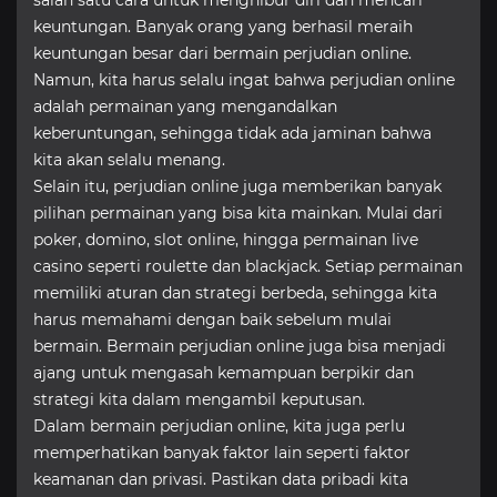
salah satu cara untuk menghibur diri dan mencari
keuntungan. Banyak orang yang berhasil meraih
keuntungan besar dari bermain perjudian online.
Namun, kita harus selalu ingat bahwa perjudian online
adalah permainan yang mengandalkan
keberuntungan, sehingga tidak ada jaminan bahwa
kita akan selalu menang.
Selain itu, perjudian online juga memberikan banyak
pilihan permainan yang bisa kita mainkan. Mulai dari
poker, domino, slot online, hingga permainan live
casino seperti roulette dan blackjack. Setiap permainan
memiliki aturan dan strategi berbeda, sehingga kita
harus memahami dengan baik sebelum mulai
bermain. Bermain perjudian online juga bisa menjadi
ajang untuk mengasah kemampuan berpikir dan
strategi kita dalam mengambil keputusan.
Dalam bermain perjudian online, kita juga perlu
memperhatikan banyak faktor lain seperti faktor
keamanan dan privasi. Pastikan data pribadi kita