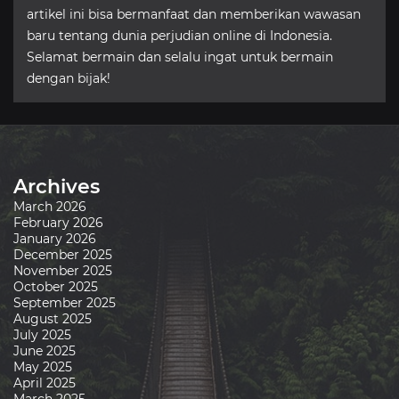
artikel ini bisa bermanfaat dan memberikan wawasan
baru tentang dunia perjudian online di Indonesia.
Selamat bermain dan selalu ingat untuk bermain
dengan bijak!
Archives
March 2026
February 2026
January 2026
December 2025
November 2025
October 2025
September 2025
August 2025
July 2025
June 2025
May 2025
April 2025