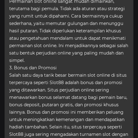
Permainan slot online sangat mudah dimainkan,
terutama bagi pemula. Tidak ada aturan atau strategi
yang rumit untuk dipahami. Cara bermainnya cukup
sederhana, yaitu memutar gulungan dan menunggu
hasil putaran. Tidak diperlukan keterampilan khusus
atau pengetahuan mendalam untuk dapat menikmati
permainan slot online. Ini menjadikannya sebagai salah
satu bentuk perjudian online yang paling mudah dan
simpel.
3. Bonus dan Promosi
Salah satu daya tarik besar bermain slot online di situs
terpercaya seperti Slot88 adalah bonus dan promosi
yang ditawarkan. Situs perjudian online sering
menawarkan bonus selamat datang bagi pemain baru,
bonus deposit, putaran gratis, dan promosi khusus
lainnya. Bonus dan promosi ini memberikan peluang
untuk meningkatkan kemenangan dan mendapatkan
hadiah tambahan. Selain itu, situs terpercaya seperti
Slot88 juga sering mengadakan turnamen slot dengan