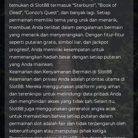
temukan di Slot88 termasuk “Starburst”, “Book of
Dead”, “Gonzo’s Quest”, dan banyak lagi. Setiap
permainan memiliki tema yang unik dan menarik,
membuat Anda terlibat dalam pengalaman bermain
yang menarik dan menyenangkan. Dengan fitur-fitur
seperti putaran gratis, simbol liar, dan jackpot
progresif, Anda memiliki kesempatan untuk
memenangkan hadiah besar dengan setiap putaran
yang Anda mainkan.
Keamanan dan Kenyamanan Bermain di Slot88
Keamanan dan privasi Anda adalah prioritas utama di
Slot88. Mereka menggunakan platform yang aman
dan terenkripsi untuk melindungi data pribadi Anda
dan menghindari akses yang tidak sah. Selain itu,
Slot88 juga menggunakan generator angka acak
untuk memastikan bahwa setiap putaran dalam
permainan slot adalah fair dan tidak terpengaruh oleh
keberuntungan atau manipulasi pihak ketiga.