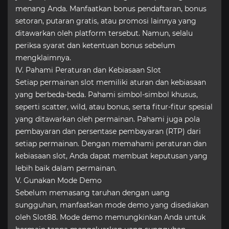
menang Anda. Manfaatkan bonus pendaftaran, bonus
setoran, putaran gratis, atau promosi lainnya yang
ditawarkan oleh platform tersebut. Namun, selalu
periksa syarat dan ketentuan bonus sebelum
mengklaimnya.
IV. Pahami Peraturan dan Kebiasaan Slot
Setiap permainan slot memiliki aturan dan kebiasaan
yang berbeda-beda. Pahami simbol-simbol khusus,
seperti scatter, wild, atau bonus, serta fitur-fitur spesial
yang ditawarkan oleh permainan. Pahami juga pola
pembayaran dan persentase pembayaran (RTP) dari
setiap permainan. Dengan memahami peraturan dan
kebiasaan slot, Anda dapat membuat keputusan yang
lebih baik dalam permainan.
V. Gunakan Mode Demo
Sebelum memasang taruhan dengan uang
sungguhan, manfaatkan mode demo yang disediakan
oleh Slot88. Mode demo memungkinkan Anda untuk