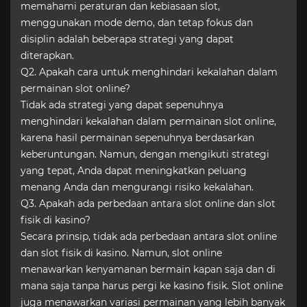
memahami peraturan dan kebiasaan slot,
menggunakan mode demo, dan tetap fokus dan
disiplin adalah beberapa strategi yang dapat
diterapkan.
Q2. Apakah cara untuk menghindari kekalahan dalam
permainan slot online?
Tidak ada strategi yang dapat sepenuhnya
menghindari kekalahan dalam permainan slot online,
karena hasil permainan sepenuhnya berdasarkan
keberuntungan. Namun, dengan mengikuti strategi
yang tepat, Anda dapat meningkatkan peluang
menang Anda dan mengurangi risiko kekalahan.
Q3. Apakah ada perbedaan antara slot online dan slot
fisik di kasino?
Secara prinsip, tidak ada perbedaan antara slot online
dan slot fisik di kasino. Namun, slot online
menawarkan kenyamanan bermain kapan saja dan di
mana saja tanpa harus pergi ke kasino fisik. Slot online
juga menawarkan variasi permainan yang lebih banyak