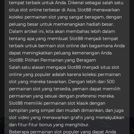
tempat terbaik untuk Anda. Dikenal sebagai salah satu
situs slot online terbesar di Asia, Slot88 menawarkan
koleksi permainan slot yang sangat beragam, dengan
peluang besar untuk memenangkan hadiah besar.
Dalam artikel ini, kita akan membahas lebih dalam
tentang apa yang membuat Slot88 menjadi tempat
terbaik untuk bermain slot online dan bagaimana Anda
dapat meningkatkan peluang kemenangan Anda.
Slot88: Pilihan Permainan yang Beragam
Salah satu alasan mengapa Slot88 menjadi situs slot
online yang populer adalah karena koleksi permainan
slot yang mereka tawarkan. Dengan lebih dari 500
permainan slot yang tersedia, pemain dapat memilih
permainan yang sesuai dengan preferensi mereka.
Slot88 memiliki permainan slot klasik dengan
tampilan yang simpel dan mudah dimainkan, dan juga
slot video yang menawarkan grafis yang menakjubkan
dan fitur-fitur bonus yang menghibur.
Beberapa permainan slot populer yang dapat Anda