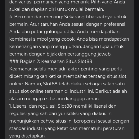
dan variasi permainan yang menarik. Pilih yang Anda
sukai dan siapkan diri untuk mulai bermain.
4. Bermain dan menang: Sekarang tiba saatnya untuk
bermain. Atur taruhan Anda sesuai dengan preferensi
Anda dan putar gulungan. Jika Anda mendapatkan
kombinasi simbol yang cocok, Anda bisa mendapatkan
kemenangan yang menggiurkan. Jangan lupa untuk
bermain dengan bijak dan bertanggung jawab.
### Bagian 2: Keamanan Situs Slot88
Keamanan selalu menjadi faktor penting yang perlu
dipertimbangkan ketika membahas tentang situs slot
online. Namun, Slot88 telah diakui sebagai salah satu
situs slot online teraman di industri ini. Berikut adalah
alasan mengapa situs ini dianggap aman:
1. Lisensi dan regulasi: Slot88 memiliki lisensi dan
regulasi yang sah dari yurisdiksi yang diakui. Ini
menunjukkan bahwa situs ini beroperasi sesuai dengan
standar industri yang ketat dan mematuhi peraturan
yang ditetapkan.