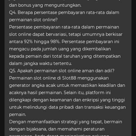
dan bonus yang menguntungkan.
Q4. Berapa persentase pembayaran rata-rata dalam
permainan slot online?
Persentase pembayaran rata-rata dalam permainan
slot online dapat bervariasi, tetapi umumnya berkisar
antara 92% hingga 98%. Persentase pembayaran ini
mengacu pada jumlah uang yang dikembalikan
kepada pemain dari total taruhan yang ditempatkan
dalam jangka waktu tertentu.
Q5. Apakah permainan slot online aman dan adil?
Permainan slot online di Slot88 menggunakan
generator angka acak untuk memastikan keadilan dan
acaknya hasil permainan. Selain itu, platform ini
dilengkapi dengan keamanan dan enkripsi yang tinggi
untuk melindungi data pribadi dan transaksi keuangan
pemain.
Dengan memanfaatkan strategi yang tepat, bermain
dengan bijaksana, dan memahami peraturan