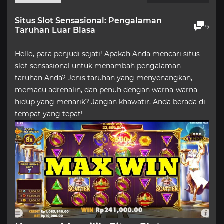
Situs Slot Sensasional: Pengalaman
9
Taruhan Luar Biasa
Hello, para penjudi sejati! Apakah Anda mencari
situs
slot sensasional
untuk menambah pengalaman
taruhan Anda? Jenis taruhan yang menyenangkan,
memacu adrenalin, dan penuh dengan warna-warna
hidup yang menarik? Jangan khawatir, Anda berada di
tempat yang tepat!