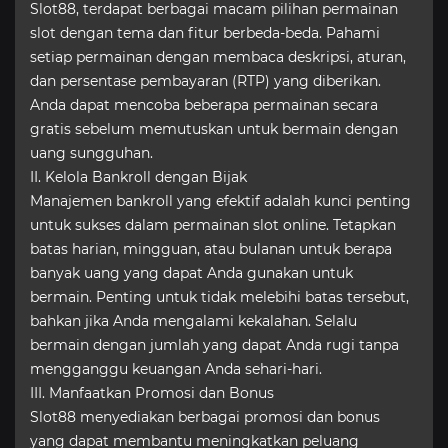
Slot88, terdapat berbagai macam pilihan permainan
slot dengan tema dan fitur berbeda-beda. Pahami
setiap permainan dengan membaca deskripsi, aturan,
dan persentase pembayaran (RTP) yang diberikan.
Anda dapat mencoba beberapa permainan secara
gratis sebelum memutuskan untuk bermain dengan
uang sungguhan.
II. Kelola Bankroll dengan Bijak
Manajemen bankroll yang efektif adalah kunci penting
untuk sukses dalam permainan slot online. Tetapkan
batas harian, mingguan, atau bulanan untuk berapa
banyak uang yang dapat Anda gunakan untuk
bermain. Penting untuk tidak melebihi batas tersebut,
bahkan jika Anda mengalami kekalahan. Selalu
bermain dengan jumlah yang dapat Anda rugi tanpa
mengganggu keuangan Anda sehari-hari.
III. Manfaatkan Promosi dan Bonus
Slot88 menyediakan berbagai promosi dan bonus
yang dapat membantu meningkatkan peluang