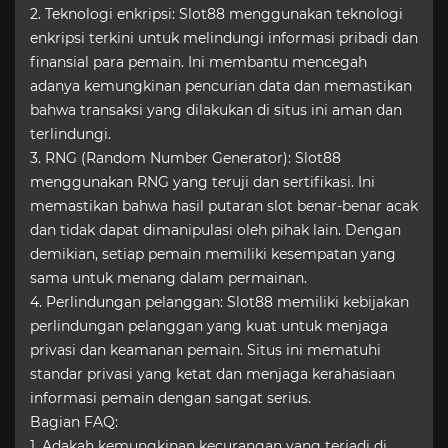
2. Teknologi enkripsi: Slot88 menggunakan teknologi
enkripsi terkini untuk melindungi informasi pribadi dan
finansial para pemain. Ini membantu mencegah
adanya kemungkinan pencurian data dan memastikan
bahwa transaksi yang dilakukan di situs ini aman dan
terlindungi.
3. RNG (Random Number Generator): Slot88
menggunakan RNG yang teruji dan sertifikasi. Ini
memastikan bahwa hasil putaran slot benar-benar acak
dan tidak dapat dimanipulasi oleh pihak lain. Dengan
demikian, setiap pemain memiliki kesempatan yang
sama untuk menang dalam permainan.
4. Perlindungan pelanggan: Slot88 memiliki kebijakan
perlindungan pelanggan yang kuat untuk menjaga
privasi dan keamanan pemain. Situs ini mematuhi
standar privasi yang ketat dan menjaga kerahasiaan
informasi pemain dengan sangat serius.
Bagian FAQ:
1. Adakah kemungkinan kecurangan yang terjadi di