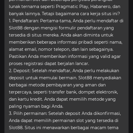
lunak ternama seperti Pragmatic Play, Habanero, dan
banyak lainnya. Tetapi bagaimana cara kerja situs ini?
1. Pendaftaran: Pertama-tama, Anda perlu mendaftar di
Slot88 dengan mengisi formulir pendaftaran yang
tersedia di situs mereka. Anda akan diminta untuk
memberikan beberapa informasi pribadi seperti nama,
alamat email, nomor telepon, dan lain sebagainya.
Pastikan Anda memberikan informasi yang valid agar
proses registrasi dapat berjalan lancar.
2. Deposit: Setelah mendaftar, Anda perlu melakukan
deposit untuk memulai bermain. Slot88 menyediakan
berbagai metode pembayaran yang aman dan
terpercaya, seperti transfer bank, dompet elektronik,
dan kartu kredit. Anda dapat memilih metode yang
paling nyaman bagi Anda.
3. Pilih permainan: Setelah deposit Anda dikonfirmasi,
Anda dapat memilih permainan slot yang tersedia di
Slot88. Situs ini menawarkan berbagai macam tema